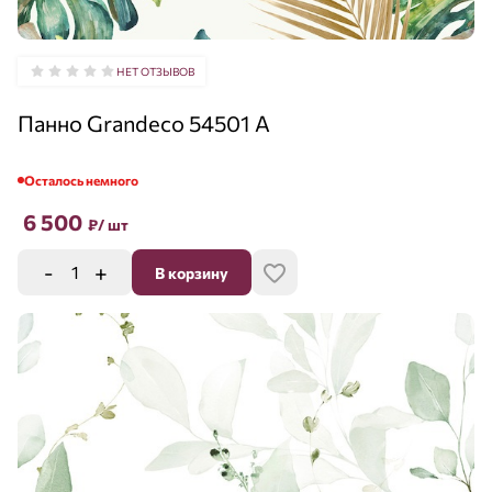
НЕТ ОТЗЫВОВ
Панно Grandeco 54501 A
Осталось немного
6 500
₽
/ шт
-
+
В корзину