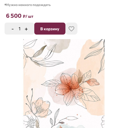
Нужно немного подождать
6 500
₽
/ шт
-
+
В корзину