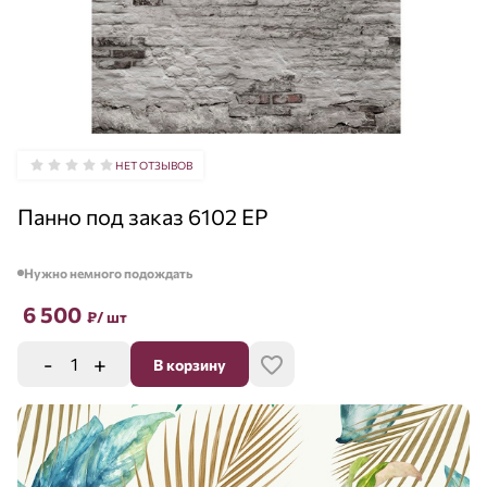
НЕТ ОТЗЫВОВ
Панно под заказ 6102 EP
Нужно немного подождать
6 500
₽
/ шт
-
+
В корзину