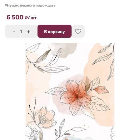
Нужно немного подождать
6 500
₽
/ шт
-
+
В корзину