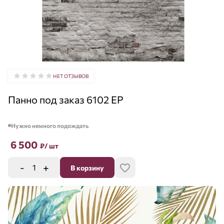
НЕТ ОТЗЫВОВ
Панно под заказ 6102 EP
Нужно немного подождать
6 500
₽
/ шт
-
+
В корзину