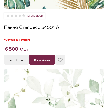
НЕТ ОТЗЫВОВ
Панно Grandeco 54501 A
Осталось немного
6 500
₽
/ шт
-
+
В корзину