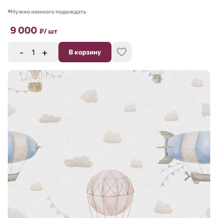
Нужно немного подождать
9 000
₽
/ шт
-
+
В корзину