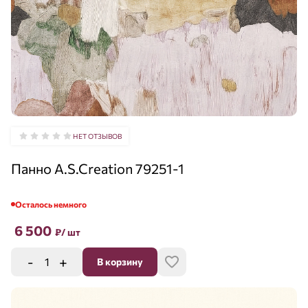
НЕТ ОТЗЫВОВ
Панно A.S.Creation 79251-1
Осталось немного
6 500
₽
/ шт
-
+
В корзину