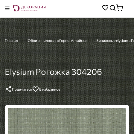
Главная
Обои виниловые в Горно-Алтайске
Виниловые elysium в 
Elysium Рогожка 304206
Поделиться
В избранное