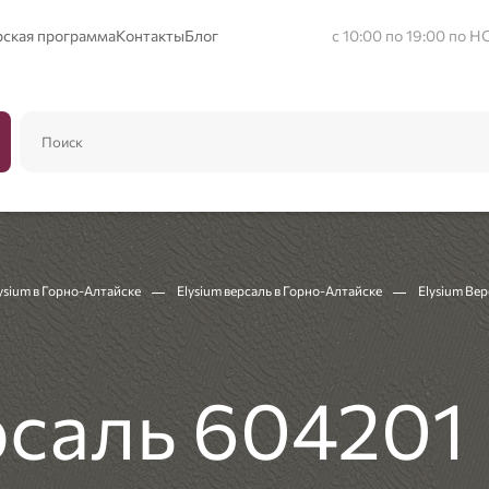
рская программа
Контакты
Блог
с 10:00 по 19:00 по Н
ysium в Горно-Алтайске
Elysium версаль в Горно-Алтайске
Elysium Ве
рсаль 604201