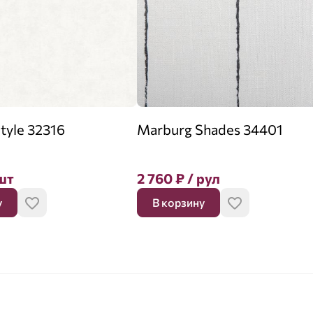
tyle 32316
Marburg Shades 34401
шт
2 760
₽
/ рул
у
В корзину