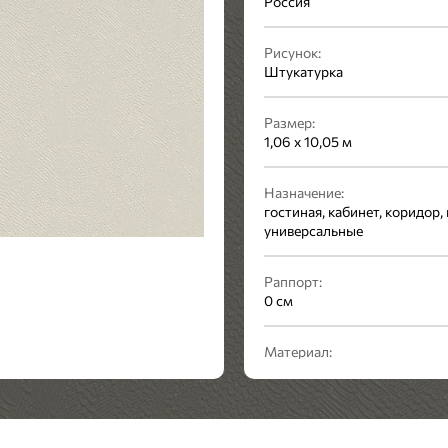
Россия
Рисунок:
Штукатурка
Размер:
1,06 x 10,05 м
Назначение:
гостиная, кабинет, коридор, 
универсальные
Раппорт:
0 см
Материал:
винил на флизелине
Стиль:
Современный