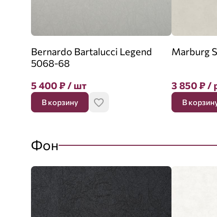
Bernardo Bartalucci Legend
Marburg S
5068-68
5 400
₽
/ шт
3 850
₽
/ 
В корзину
В корзин
Фон