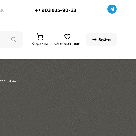
+7 903 935-90-33
СК
Войти
Корзина
Отложенные
рсаль 604201