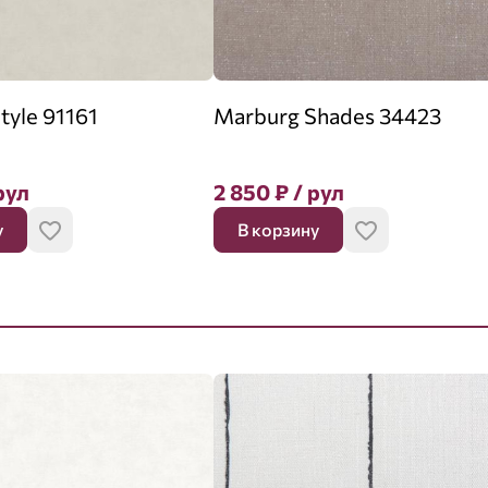
tyle 91161
Marburg Shades 34423
рул
2 850
₽
/ рул
у
В корзину