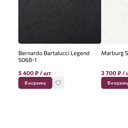
Bernardo Bartalucci Legend
Marburg S
5068-1
5 400
₽
/ шт
3 700
₽
/ 
В корзину
В корзин