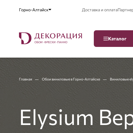
Горно-Алтайск
Доставка и оплата
Партне
Каталог
Главная
Обои виниловые в Горно-Алтайске
Виниловые el
Elysium Ве